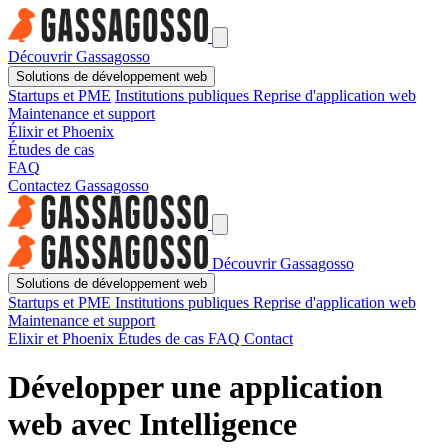
Découvrir Gassagosso
Solutions de développement web
Startups et PME
Institutions publiques
Reprise d'application web
Maintenance et support
Élixir et Phoenix
Études de cas
FAQ
Contactez Gassagosso
Découvrir Gassagosso
Solutions de développement web
Startups et PME
Institutions publiques
Reprise d'application web
Maintenance et support
Elixir et Phoenix
Études de cas
FAQ
Contact
Développer une application
web avec Intelligence