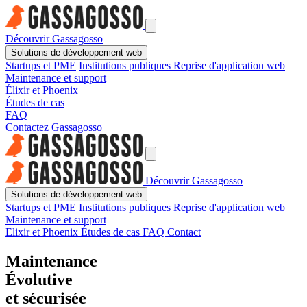
Découvrir Gassagosso
Solutions de développement web
Startups et PME
Institutions publiques
Reprise d'application web
Maintenance et support
Élixir et Phoenix
Études de cas
FAQ
Contactez Gassagosso
Découvrir Gassagosso
Solutions de développement web
Startups et PME
Institutions publiques
Reprise d'application web
Maintenance et support
Elixir et Phoenix
Études de cas
FAQ
Contact
Maintenance
Évolutive
et sécurisée