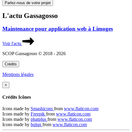
Parlez-nous de votre projet
L'actu Gassagosso
Maintenance pour application web à Limoges
Voir l'actu
SCOP Gassagosso © 2018 - 2026
Crédits
Mentions légales
×
Crédits Icônes
Icons made by
Smashicons
from
www.flaticon.com
Icons made by
Freepik
from
www.flaticon.com
Icons made by
phatplus
from
www.flaticon.com
Icons made by
bqlqn
from
www.flaticon.com