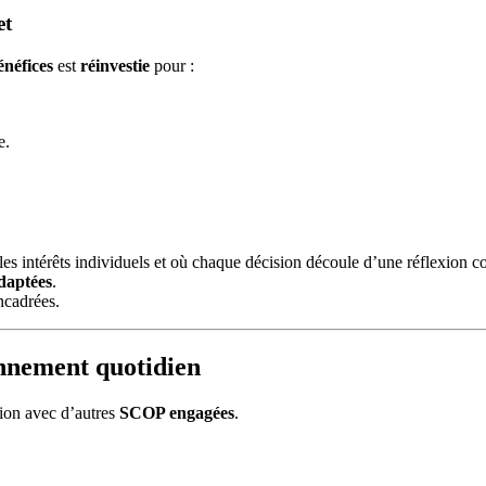
et
énéfices
est
réinvestie
pour :
e.
ur les intérêts individuels et où chaque décision découle d’une réflexion
adaptées
.
ncadrées.
nnement quotidien
tion avec d’autres
SCOP engagées
.