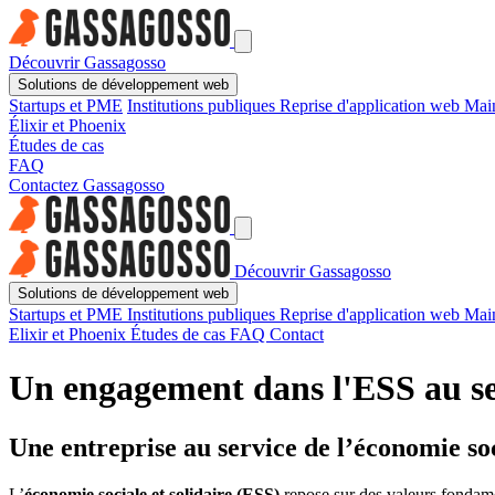
Découvrir Gassagosso
Solutions de développement web
Startups et PME
Institutions publiques
Reprise d'application web
Main
Élixir et Phoenix
Études de cas
FAQ
Contactez Gassagosso
Découvrir Gassagosso
Solutions de développement web
Startups et PME
Institutions publiques
Reprise d'application web
Main
Elixir et Phoenix
Études de cas
FAQ
Contact
Un engagement dans l'ESS au s
Une entreprise au service de l’économie soc
L’
économie sociale et solidaire (ESS)
repose sur des valeurs fondam