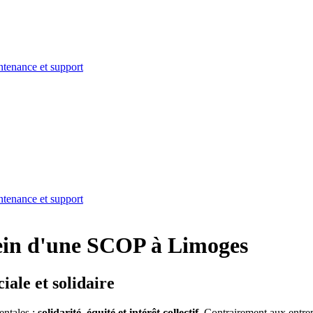
tenance et support
tenance et support
ein d'une SCOP à Limoges
iale et solidaire
entales :
solidarité, équité et intérêt collectif
. Contrairement aux entrep