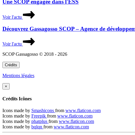
Une SCOP engagée dans l'ESS
Voir l'actu
Découvrez Gassagosso SCOP – Agence de développem
Voir l'actu
SCOP Gassagosso © 2018 - 2026
Crédits
Mentions légales
×
Crédits Icônes
Icons made by
Smashicons
from
www.flaticon.com
Icons made by
Freepik
from
www.flaticon.com
Icons made by
phatplus
from
www.flaticon.com
Icons made by
bqlqn
from
www.flaticon.com