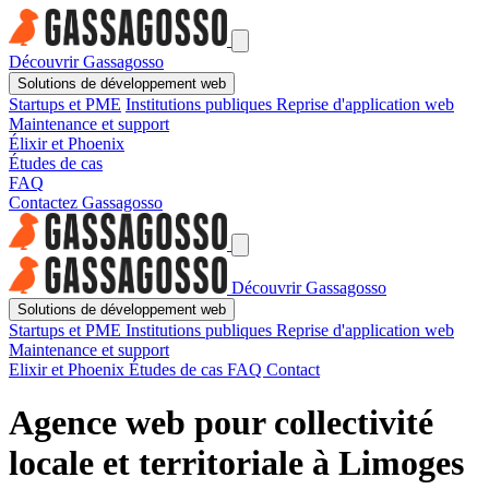
Découvrir Gassagosso
Solutions de développement web
Startups et PME
Institutions publiques
Reprise d'application web
Maintenance et support
Élixir et Phoenix
Études de cas
FAQ
Contactez Gassagosso
Découvrir Gassagosso
Solutions de développement web
Startups et PME
Institutions publiques
Reprise d'application web
Maintenance et support
Elixir et Phoenix
Études de cas
FAQ
Contact
Agence web pour collectivité
locale et territoriale à Limoges